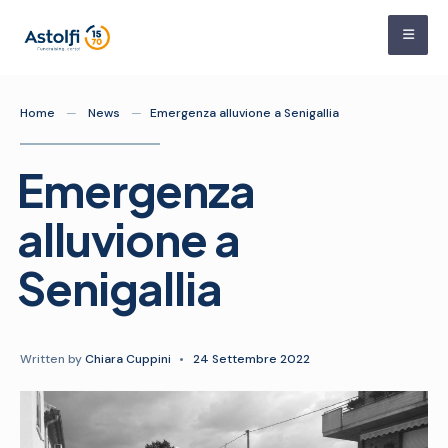
Skip
to
content
Home
News
Emergenza alluvione a Senigallia
Emergenza
alluvione a
Senigallia
Written by
Chiara Cuppini
•
24 Settembre 2022