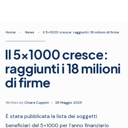
Skip
to
content
Home
News
Il 5×1000 cresce: raggiunti i 18 milioni di firme
Il 5×1000 cresce:
raggiunti i 18 milioni
di firme
Written by
Chiara Cuppini
•
28 Maggio 2025
È stata pubblicata la lista dei soggetti
beneficiari del 5×1000 per l’anno finanziario